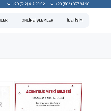
+90 (312) 417 20 02
+90 (506) 837 84 98
NLER
ONLINE İŞLEMLER
İLETIŞIM